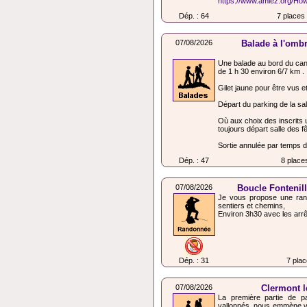
https://www.amiez.org/H
Dép. : 64
7 places
07/08/2026
Balade à l'ombr
Une balade au bord du canal
de 1 h 30 environ 6/7 km .
Gilet jaune pour être vus et 
Départ du parking de la sal
Où aux choix des inscrits un
toujours départ salle des fê
Sortie annulée par temps de 
Dép. : 47
8 place
07/08/2026
Boucle Fontenill
Je vous propose une ra
sentiers et chemins,
Environ 3h30 avec les arrê
Dép. : 31
7 plac
07/08/2026
Clermont l
La première partie de p
vallonnés, nous emmène vo