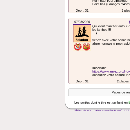
Point haut (Col d'Espingo)
Point bas (Granges d'Astau
Dép. : 31
3 plac
07/08/2026
Qui vient marcher autour d
les jambes !!!
....)
venez avec votre bonne hum
allure normale ni trop rapid
Important:
https://www.amiez.org/H
consultez votre assureur e
Dép. : 31
2 places 
Pages de rés
Les sorties dont le titre est surligné en
v
Météo du site
Faites connaître AmieZ
CG