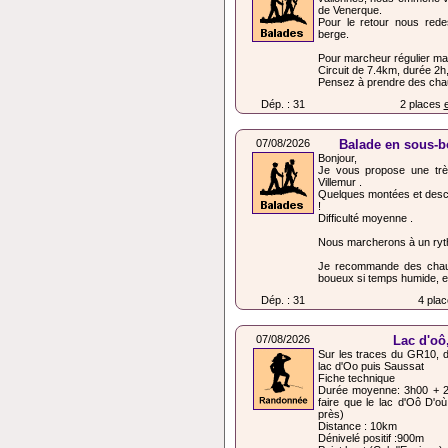
de Venerque.
Pour le retour nous rede
berge.
Pour marcheur régulier ma
Circuit de 7.4km, durée 2h
Pensez à prendre des chau
Dép. : 31
2 places
e
07/08/2026
Balade en sous-bo
Bonjour,
Je vous propose une trè
Villemur .
Quelques montées et descen
!
Difficulté moyenne .
Nous marcherons à un ryt
Je recommande des chaus
boueux si temps humide, et
Dép. : 31
4 plac
07/08/2026
Lac d'oô
Sur les traces du GR10, d
lac d'Oo puis Saussat
Fiche technique
Durée moyenne: 3h00 + 2h0
faire que le lac d'Oô D'où
près)
Distance : 10km
Dénivelé positif :900m