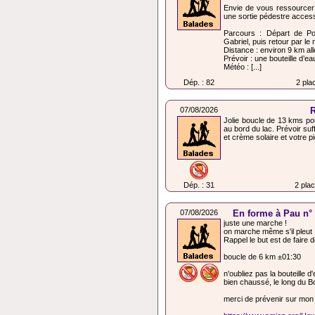
Envie de vous ressource
une sortie pédestre acces
Parcours : Départ de Por
Gabriel, puis retour par l
Distance : environ 9 km all
Prévoir : une bouteille d’ea
Météo : [...]
Dép. : 82
2 pla
07/08/2026
R
Jolie boucle de 13 kms pou
au bord du lac. Prévoir su
et crème solaire et votre p
Dép. : 31
2 pla
07/08/2026
En forme à Pau n°
juste une marche !
on marche même s'il pleut 
Rappel le but est de faire d
boucle de 6 km ±01:30
n'oubliez pas la bouteille d
bien chaussé, le long du Bo
merci de prévenir sur mon p