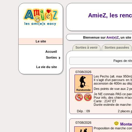
AmieZ, les renc
Bienvenue sur
Ami(e)Z
, un site
Le site
Sorties à venir
Sorties passées
Accueil
Sorties
Pages de rés
La vie du site
07/08/2026
Les Pechs (alt. max 950m
Il s’agit d’un parcours e
ascension de 400m au dé
Des points de vue aux 2 p
Je NE connais PAS ce parc
Pour info, des chiens m’a
Carte : 2147 ET
Durée estimée de marche ef
Dép. : 09
2 places
e
07/08/2026
Montau
Proposition de marche conv