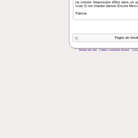
j'ai comme l'impression d'être dans un 
crois !!) rire chanter danser Encore Merci 
Patricia
Pages de résul
Météo du site
Faites connaître AmieZ
CG