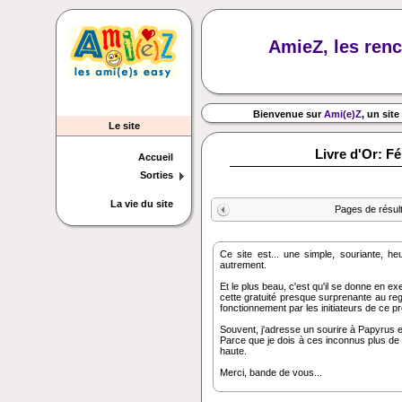
AmieZ, les renc
Bienvenue sur
Ami(e)Z
, un site
Le site
Livre d'Or: F
Accueil
Sorties
La vie du site
Pages de résul
Ce site est... une simple, souriante, heu
autrement.
Et le plus beau, c'est qu'il se donne en exem
cette gratuité presque surprenante au rega
fonctionnement par les initiateurs de ce proj
Souvent, j'adresse un sourire à Papyrus e
Parce que je dois à ces inconnus plus de 
haute.
Merci, bande de vous...