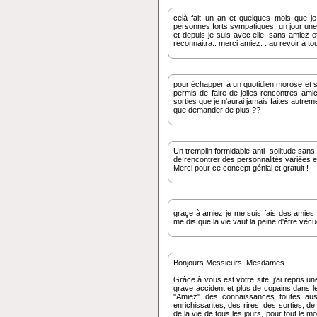
celà fait un an et quelques mois que je
personnes forts sympatiques. un jour une
et depuis je suis avec elle. sans amiez et mon amie , je ne l aurait pas connue! merci, à toi , qui te
reconnaitra.. merci amiez. . au revoir à t
pour échapper à un quotidien morose et sol
permis de faire de jolies rencontres am
sorties que je n'aurai jamais faites autre
que demander de plus ??
Un tremplin formidable anti -solitude sans à -priori social, ouvert à de multiples activités et qui permet
de rencontrer des personnalités variées et
Merci pour ce concept génial et gratuit !
me dis que la vie vaut la peine d'être vécue ..
Bonjours Messieurs, Mesdames
Grâce à vous est votre site, j'ai repris un
grave accident et plus de copains dans l
''Amiez'' des connaissances toutes aus
enrichissantes, des rires, des sorties, de 
de la vie de tous les jours, pour tout le