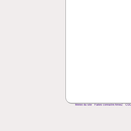
Météo du site
Faites connaître AmieZ
CG