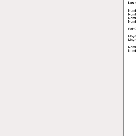
Les 
Nombr
Nomb
Nombr
Nombr
Soit
Moye
Moye
Nomb
Nomb