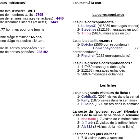
stats "sérieuses"
Les stats à la con
e total d'inscrits :
8911
re de membres actifs :
7895
La correspondance
e de femmes inscrites (et actives) :
4446
e d'hommes inscrits (et actifs) :
3449
Les plus correspondants :
1-
Luckys31
(418939 messages en tout
0.77
hommes pour une femme.
2-
Stevetlse
(212168 messages en tout)
3-
Tinou
(56148 messages en tout)
nne d'âge féminine :
65 ans
nne d'âge masculine :
64 ans
Les plus papillonnants :
1-
Botcha
(2506 correspondants)
re de sorties proposées :
683
2-
Homecosyoccitan
(23
re de sorties passées :
228192
correspondants)
3-
Fletcher
(2282 correspondants)
Les plus grosses correspondances :
1- 417439 messages échangés
2- 212168 messages échangés
3- 56074 messages échangés
Les fiches
Les plus grands visiteurs de fiche :
1-
Cohiba31
(2034 visites dans la semai
2-
Kelly.
(1876 visites dans la semaine)
3-
El lolbo
(1600 visites dans la semaine
La secte du "poisson rouge" (Nombre
visites de la même fiche dans la semaine
1-
Nat-halie
(17 visites de la même fiche
2-
♤♡◇♧
(11 visites de la même fiche)
3-
Alz312
(8 visites de la même fiche)
Les fiches les plus visitées :
1- 710 visites dans la semaine