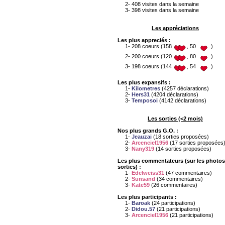
2- 408 visites dans la semaine
3- 398 visites dans la semaine
Les appréciations
Les plus appreciés :
1- 208 coeurs (158
, 50
)
2- 200 coeurs (120
, 80
)
3- 198 coeurs (144
, 54
)
Les plus expansifs :
1-
Kilometres
(4257 déclarations)
2-
Hers31
(4204 déclarations)
3-
Temposoi
(4142 déclarations)
Les sorties (<2 mois)
Nos plus grands G.O. :
1-
Jeauzai
(18 sorties proposées)
2-
Arcenciel1956
(17 sorties proposées
3-
Nany319
(14 sorties proposées)
Les plus commentateurs (sur les photos
sorties) :
1-
Edelweiss31
(47 commentaires)
2-
Sunsand
(34 commentaires)
3-
Kate59
(26 commentaires)
Les plus participants :
1-
Baroak
(24 participations)
2-
Didou.57
(21 participations)
3-
Arcenciel1956
(21 participations)