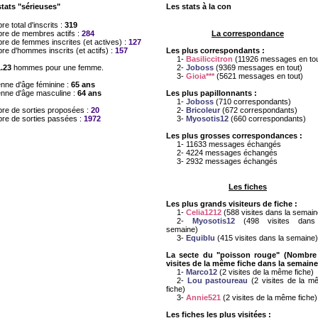
stats "sérieuses"
Les stats à la con
e total d'inscrits :
319
re de membres actifs :
284
La correspondance
e de femmes inscrites (et actives) :
127
e d'hommes inscrits (et actifs) :
157
Les plus correspondants :
1-
Basiliccitron
(11926 messages en tou
1.23
hommes pour une femme.
2-
Joboss
(9369 messages en tout)
3-
Gioia***
(5621 messages en tout)
nne d'âge féminine :
65 ans
nne d'âge masculine :
64 ans
Les plus papillonnants :
1-
Joboss
(710 correspondants)
re de sorties proposées :
20
2-
Bricoleur
(672 correspondants)
re de sorties passées :
1972
3-
Myosotis12
(660 correspondants)
Les plus grosses correspondances :
1- 11633 messages échangés
2- 4224 messages échangés
3- 2932 messages échangés
Les fiches
Les plus grands visiteurs de fiche :
1-
Celia1212
(588 visites dans la semain
2-
Myosotis12
(498 visites dans
semaine)
3-
Equiblu
(415 visites dans la semaine)
La secte du "poisson rouge" (Nombre
visites de la même fiche dans la semaine
1-
Marco12
(2 visites de la même fiche)
2-
Lou pastoureau
(2 visites de la m
fiche)
3-
Annie521
(2 visites de la même fiche)
Les fiches les plus visitées :