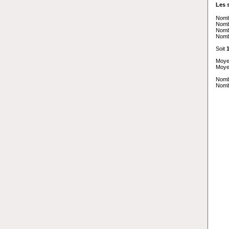
Les 
Nombr
Nomb
Nombr
Nombr
Soit
Moye
Moye
Nomb
Nomb