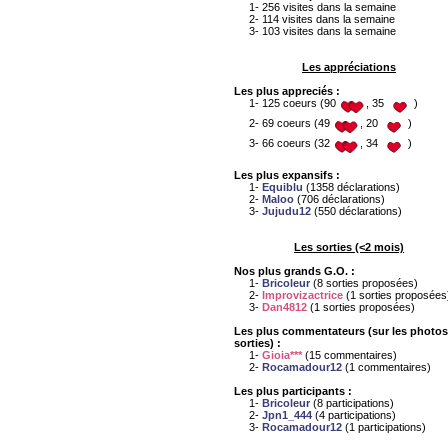
1- 256 visites dans la semaine
2- 114 visites dans la semaine
3- 103 visites dans la semaine
Les appréciations
Les plus appreciés :
1- 125 coeurs (90
, 35
)
2- 69 coeurs (49
, 20
)
3- 66 coeurs (32
, 34
)
Les plus expansifs :
1-
Equiblu
(1358 déclarations)
2-
Maloo
(706 déclarations)
3-
Jujudu12
(550 déclarations)
Les sorties (<2 mois)
Nos plus grands G.O. :
1-
Bricoleur
(8 sorties proposées)
2-
Improvizactrice
(1 sorties proposées
3-
Dan4812
(1 sorties proposées)
Les plus commentateurs (sur les photos
sorties) :
1-
Gioia***
(15 commentaires)
2-
Rocamadour12
(1 commentaires)
Les plus participants :
1-
Bricoleur
(8 participations)
2-
Jpn1_444
(4 participations)
3-
Rocamadour12
(1 participations)