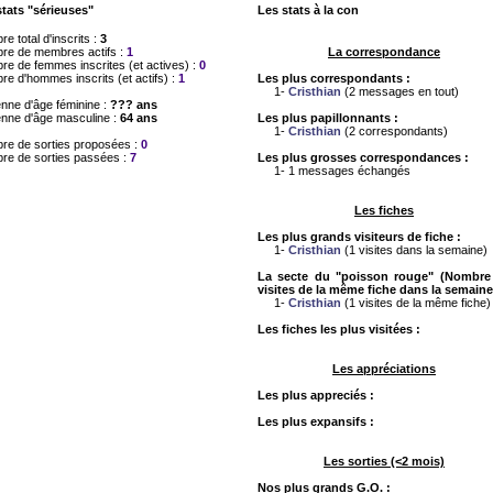
stats "sérieuses"
Les stats à la con
e total d'inscrits :
3
re de membres actifs :
1
La correspondance
e de femmes inscrites (et actives) :
0
e d'hommes inscrits (et actifs) :
1
Les plus correspondants :
1-
Cristhian
(2 messages en tout)
nne d'âge féminine :
??? ans
nne d'âge masculine :
64 ans
Les plus papillonnants :
1-
Cristhian
(2 correspondants)
re de sorties proposées :
0
re de sorties passées :
7
Les plus grosses correspondances :
1- 1 messages échangés
Les fiches
Les plus grands visiteurs de fiche :
1-
Cristhian
(1 visites dans la semaine)
La secte du "poisson rouge" (Nombre
visites de la même fiche dans la semaine
1-
Cristhian
(1 visites de la même fiche)
Les fiches les plus visitées :
Les appréciations
Les plus appreciés :
Les plus expansifs :
Les sorties (<2 mois)
Nos plus grands G.O. :