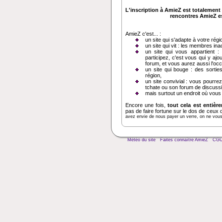
L'inscription à AmieZ est totalement 
rencontres AmieZ est
AmieZ c'est... :
un site qui s'adapte à votre régi
un site qui vit : les membres in
un site qui vous appartient :
participez, c'est vous qui y ajo
forum, et vous aurez aussi l'oc
un site qui bouge : des sortie
région,
un site convivial : vous pourrez
tchate ou son forum de discussi
mais surtout un endroit où vous
Encore une fois,
tout cela est entièr
pas de faire fortune sur le dos de ceux 
avez envie de nous payer un verre, on ne vous d
Météo du site
Faites connaître AmieZ
CG