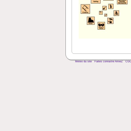
Météo du site
Faites connaître AmieZ
CG