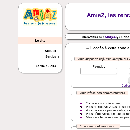
AmieZ, les renc
Bienvenue sur
Ami(e)Z
, un site
Le site
--- L'accès à cette zone 
Accueil
Sorties
Vous disposez déjà d'un compte sur
La vie du site
Pseudo :
J'ai 
Vous n'êtes pas encore membre
Ca ne vous coûtera rien,
Vous ne recevrez pas de spam
Vous ne serez pas assailli(e) d
Vous découvrirez un site de re
Mais un site de rencontres pas
AmieZ en quelques mots...