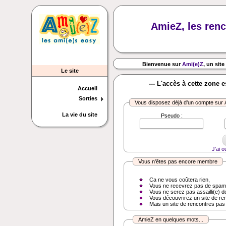
AmieZ, les renc
Bienvenue sur
Ami(e)Z
, un site
Le site
--- L'accès à cette zone 
Accueil
Sorties
Vous disposez déjà d'un compte sur
La vie du site
Pseudo :
J'ai 
Vous n'êtes pas encore membre
Ca ne vous coûtera rien,
Vous ne recevrez pas de spam
Vous ne serez pas assailli(e) d
Vous découvrirez un site de re
Mais un site de rencontres pas
AmieZ en quelques mots...