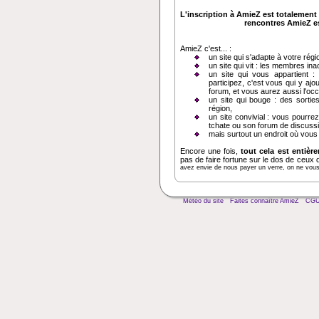
L'inscription à AmieZ est totalement 
rencontres AmieZ est
AmieZ c'est... :
un site qui s'adapte à votre régi
un site qui vit : les membres in
un site qui vous appartient :
participez, c'est vous qui y ajo
forum, et vous aurez aussi l'oc
un site qui bouge : des sortie
région,
un site convivial : vous pourrez
tchate ou son forum de discussi
mais surtout un endroit où vous
Encore une fois,
tout cela est entièr
pas de faire fortune sur le dos de ceux 
avez envie de nous payer un verre, on ne vous d
Météo du site
Faites connaître AmieZ
CG