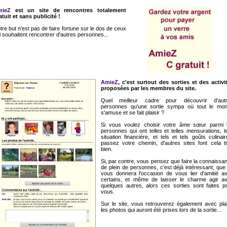
mieZ
est un site de rencontres totalement
atuit et sans publicité !
tre but n'est pas de faire fortune sur le dos de ceux
i souhaitent rencontrer d'autres personnes...
AmieZ
, c'est surtout des sorties et des activi
proposées par les membres du site.
Quel meilleur cadre pour découvrir d'aut
personnes qu'une sortie sympa où tout le mo
s'amuse et se fait plaisir ?
Si vous voulez choisir votre âme sœur parmi 
personnes qui ont telles et telles mensurations, te
situation financière, et tels et tels goûts culinair
passez votre chemin, d'autres sites font cela t
bien.
Si, par contre, vous pensez que faire la connaissa
de plein de personnes, c'est déjà intéressant, que
vous donnera l'occasion de vous lier d'amitié a
certains, et même de laisser le charme agir a
quelques autres, alors ces sorties sont faites p
vous.
Sur le site, vous retrouverez également avec plai
les photos qui auront été prises lors de la sortie...