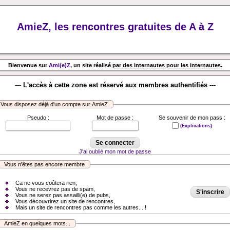
AmieZ, les rencontres gratuites de A à Z
Bienvenue sur
Ami(e)Z
, un site réalisé
par des internautes pour les internautes
.
--- L'accès à cette zone est réservé aux membres authentifiés ---
Vous disposez déjà d'un compte sur AmieZ
Pseudo :
Mot de passe :
Se souvenir de mon pass :
(Explications)
J'ai oublié mon mot de passe
Vous n'êtes pas encore membre
Ca ne vous coûtera rien,
Vous ne recevrez pas de spam,
S'inscrire
Vous ne serez pas assailli(e) de pubs,
Vous découvrirez un site de rencontres,
Mais un site de rencontres pas comme les autres... !
AmieZ en quelques mots...