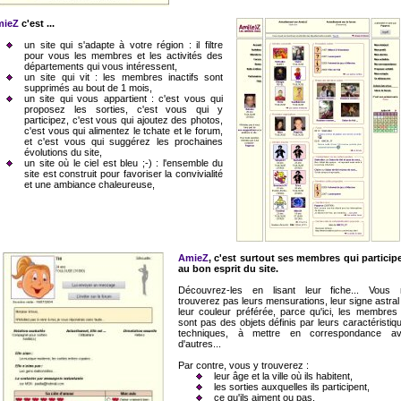
mieZ
c'est ...
un site qui s'adapte à votre région : il filtre
pour vous les membres et les activités des
départements qui vous intéressent,
un site qui vit : les membres inactifs sont
supprimés au bout de 1 mois,
un site qui vous appartient : c'est vous qui
proposez les sorties, c'est vous qui y
participez, c'est vous qui ajoutez des photos,
c'est vous qui alimentez le tchate et le forum,
et c'est vous qui suggérez les prochaines
évolutions du site,
un site où le ciel est bleu ;-) : l'ensemble du
site est construit pour favoriser la convivialité
et une ambiance chaleureuse,
AmieZ
, c'est surtout ses membres qui particip
au bon esprit du site.
Découvrez-les en lisant leur fiche... Vous 
trouverez pas leurs mensurations, leur signe astral
leur couleur préférée, parce qu'ici, les membres
sont pas des objets définis par leurs caractéristiq
techniques, à mettre en correspondance a
d'autres...
Par contre, vous y trouverez :
leur âge et la ville où ils habitent,
les sorties auxquelles ils participent,
ce qu'ils aiment ou pas,