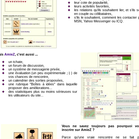
leur cote de popularité,
leurs activités favorites,
les relations qu'ils souhaitent lier, et s'ils s
en couple ou célibataires,
s'ils le souhaitent, comment les contacter 
MSN, Yahoo Messenger ou ICQ.
ais
AmieZ
, c'est aussi ...
un tchate,
un forum de discussion,
un système de messagerie privée,
une évaluation (un peu expérimentale ;-) ) de
vos chances de rencontre,
un calendrier des sorties proposées,
une rubrique "Boîtes à idées" dans laquelle
proposer des améliorations...
des statistiques plus ou moins sérieuses sur
les utilisateurs du site...
Vous ne savez toujours pas pourquoi vo
inscrire sur AmieZ ?
Parce qu'une vraie rencontre ne se fait 