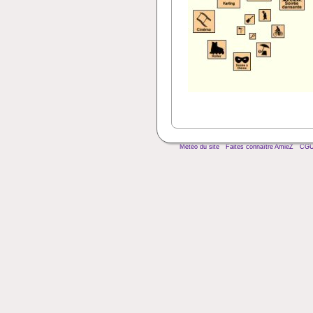
Météo du site
Faites connaître AmieZ
CG