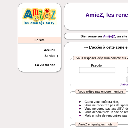
AmieZ, les renc
Bienvenue sur
Ami(e)Z
, un site
Le site
--- L'accès à cette zone 
Accueil
Sorties
Vous disposez déjà d'un compte sur
La vie du site
Pseudo :
J'ai 
Vous n'êtes pas encore membre
Ca ne vous coûtera rien,
Vous ne recevrez pas de spam
Vous ne serez pas assailli(e) d
Vous découvrirez un site de re
Mais un site de rencontres pas
AmieZ en quelques mots...