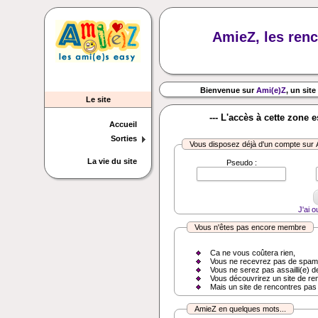
AmieZ, les renc
Bienvenue sur
Ami(e)Z
, un site
Le site
--- L'accès à cette zone 
Accueil
Sorties
Vous disposez déjà d'un compte sur
La vie du site
Pseudo :
J'ai 
Vous n'êtes pas encore membre
Ca ne vous coûtera rien,
Vous ne recevrez pas de spam
Vous ne serez pas assailli(e) d
Vous découvrirez un site de re
Mais un site de rencontres pas
AmieZ en quelques mots...