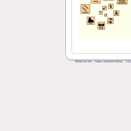
Météo du site
Faites connaître AmieZ
CG