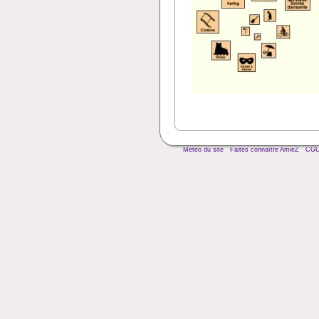
Météo du site
Faites connaître AmieZ
CG