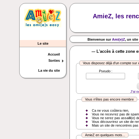
AmieZ, les renc
Bienvenue sur
Ami(e)Z
, un site
Le site
--- L'accès à cette zone 
Accueil
Sorties
Vous disposez déjà d'un compte sur
La vie du site
Pseudo :
J'ai 
Vous n'êtes pas encore membre
Ca ne vous coûtera rien,
Vous ne recevrez pas de spam
Vous ne serez pas assailli(e) d
Vous découvrirez un site de re
Mais un site de rencontres pas
AmieZ en quelques mots...