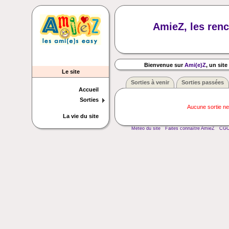
AmieZ, les renc
Bienvenue sur
Ami(e)Z
, un site
Le site
Sorties à venir
Sorties passées
Accueil
Sorties
Aucune sortie ne
La vie du site
Météo du site
Faites connaître AmieZ
CG