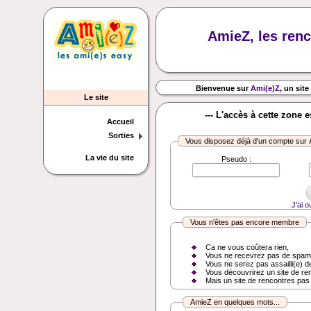
AmieZ, les renc
Bienvenue sur
Ami(e)Z
, un site
Le site
--- L'accès à cette zone 
Accueil
Sorties
Vous disposez déjà d'un compte sur
La vie du site
Pseudo :
J'ai 
Vous n'êtes pas encore membre
Ca ne vous coûtera rien,
Vous ne recevrez pas de spam
Vous ne serez pas assailli(e) d
Vous découvrirez un site de re
Mais un site de rencontres pas
AmieZ en quelques mots...