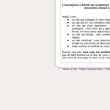
L'inscription à AmieZ est totalement 
rencontres AmieZ est
AmieZ c'est... :
un site qui s'adapte à votre régi
un site qui vit : les membres in
un site qui vous appartient :
participez, c'est vous qui y ajo
forum, et vous aurez aussi l'oc
un site qui bouge : des sortie
région,
un site convivial : vous pourrez
tchate ou son forum de discussi
mais surtout un endroit où vous
Encore une fois,
tout cela est entièr
pas de faire fortune sur le dos de ceux 
avez envie de nous payer un verre, on ne vous d
Météo du site
Faites connaître AmieZ
CG