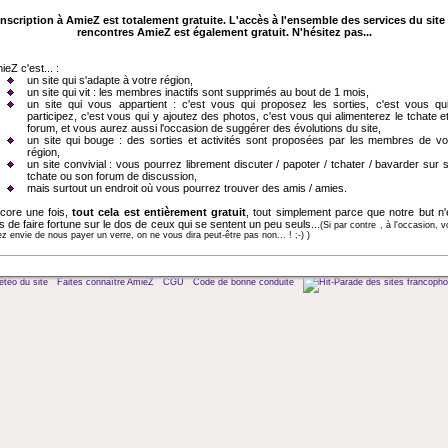
inscription à AmieZ est totalement gratuite. L'accès à l'ensemble des services du site
rencontres AmieZ est également gratuit. N'hésitez pas...
ieZ c'est... :
un site qui s'adapte à votre région,
un site qui vit : les membres inactifs sont supprimés au bout de 1 mois,
un site qui vous appartient : c'est vous qui proposez les sorties, c'est vous qu
participez, c'est vous qui y ajoutez des photos, c'est vous qui alimenterez le tchate et
forum, et vous aurez aussi l'occasion de suggérer des évolutions du site,
un site qui bouge : des sorties et activités sont proposées par les membres de vo
région,
un site convivial : vous pourrez librement discuter / papoter / tchater / bavarder sur 
tchate ou son forum de discussion,
mais surtout un endroit où vous pourrez trouver des amis / amies.
core une fois,
tout cela est entièrement gratuit
, tout simplement parce que notre but n'
s de faire fortune sur le dos de ceux qui se sentent un peu seuls...
(Si par contre , à l'occasion, 
z envie de nous payer un verre, on ne vous dira peut-être pas non... ! ;-) )
téo du site
Faites connaître AmieZ
CGU
Code de bonne conduite