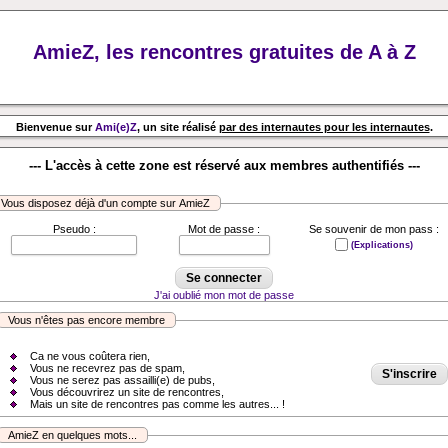
AmieZ, les rencontres gratuites de A à Z
Bienvenue sur
Ami(e)Z
, un site réalisé
par des internautes pour les internautes
.
--- L'accès à cette zone est réservé aux membres authentifiés ---
Vous disposez déjà d'un compte sur AmieZ
Pseudo :
Mot de passe :
Se souvenir de mon pass :
(Explications)
J'ai oublié mon mot de passe
Vous n'êtes pas encore membre
Ca ne vous coûtera rien,
Vous ne recevrez pas de spam,
S'inscrire
Vous ne serez pas assailli(e) de pubs,
Vous découvrirez un site de rencontres,
Mais un site de rencontres pas comme les autres... !
AmieZ en quelques mots...