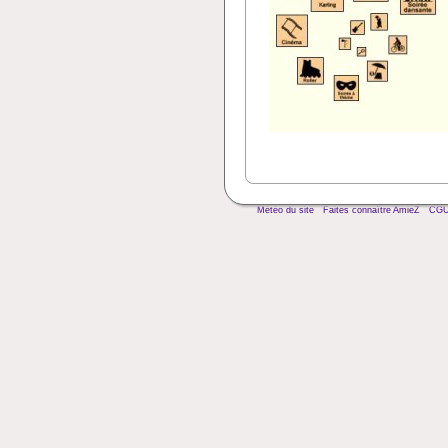
Météo du site
Faites connaître AmieZ
CG