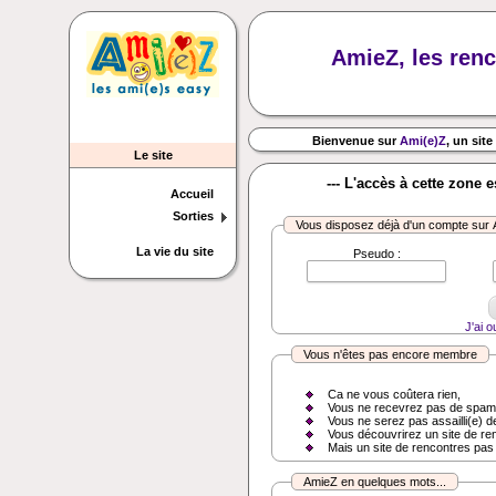
AmieZ, les renc
Bienvenue sur
Ami(e)Z
, un site
Le site
--- L'accès à cette zone 
Accueil
Sorties
Vous disposez déjà d'un compte sur
La vie du site
Pseudo :
J'ai 
Vous n'êtes pas encore membre
Ca ne vous coûtera rien,
Vous ne recevrez pas de spam
Vous ne serez pas assailli(e) d
Vous découvrirez un site de re
Mais un site de rencontres pas
AmieZ en quelques mots...