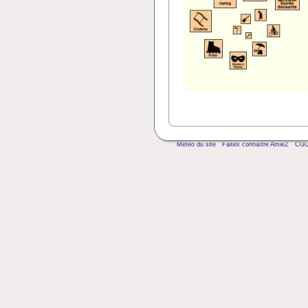
Météo du site
Faites connaître AmieZ
CG