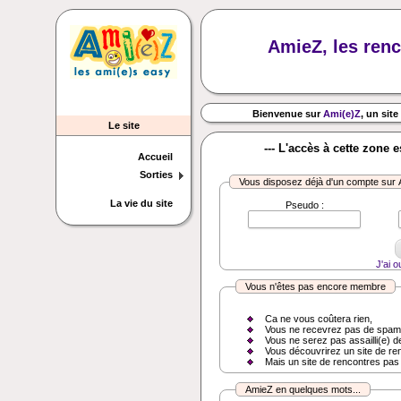
AmieZ, les renc
Bienvenue sur
Ami(e)Z
, un site
Le site
--- L'accès à cette zone 
Accueil
Sorties
Vous disposez déjà d'un compte sur
La vie du site
Pseudo :
J'ai 
Vous n'êtes pas encore membre
Ca ne vous coûtera rien,
Vous ne recevrez pas de spam
Vous ne serez pas assailli(e) d
Vous découvrirez un site de re
Mais un site de rencontres pas
AmieZ en quelques mots...