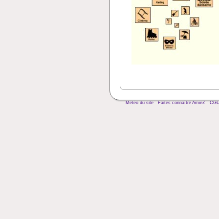
Météo du site
Faites connaître AmieZ
CG