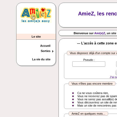
AmieZ, les renc
Bienvenue sur
Ami(e)Z
, un site
Le site
--- L'accès à cette zone 
Accueil
Sorties
Vous disposez déjà d'un compte sur
La vie du site
Pseudo :
J'ai 
Vous n'êtes pas encore membre
Ca ne vous coûtera rien,
Vous ne recevrez pas de spam
Vous ne serez pas assailli(e) d
Vous découvrirez un site de re
Mais un site de rencontres pas
AmieZ en quelques mots...