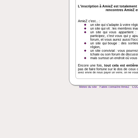
L'inscription à AmieZ est totalement 
rencontres AmieZ est
AmieZ c'est... :
un site qui s'adapte à votre régi
un site qui vit : les membres in
un site qui vous appartient :
participez, c'est vous qui y ajo
forum, et vous aurez aussi l'oc
un site qui bouge : des sortie
région,
un site convivial : vous pourrez
tchate ou son forum de discussi
mais surtout un endroit où vous
Encore une fois,
tout cela est entièr
pas de faire fortune sur le dos de ceux 
avez envie de nous payer un verre, on ne vous d
Météo du site
Faites connaître AmieZ
CG