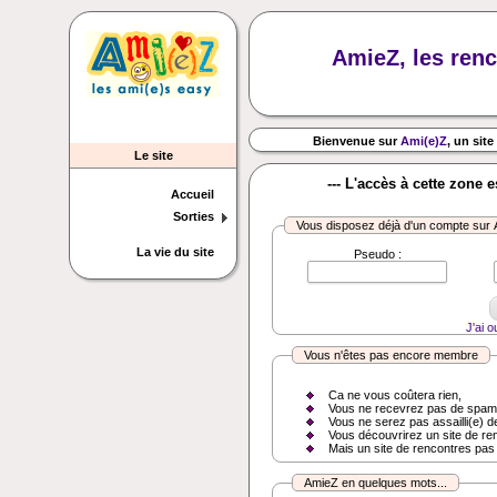
AmieZ, les renc
Bienvenue sur
Ami(e)Z
, un site
Le site
--- L'accès à cette zone 
Accueil
Sorties
Vous disposez déjà d'un compte sur
La vie du site
Pseudo :
J'ai 
Vous n'êtes pas encore membre
Ca ne vous coûtera rien,
Vous ne recevrez pas de spam
Vous ne serez pas assailli(e) d
Vous découvrirez un site de re
Mais un site de rencontres pas
AmieZ en quelques mots...