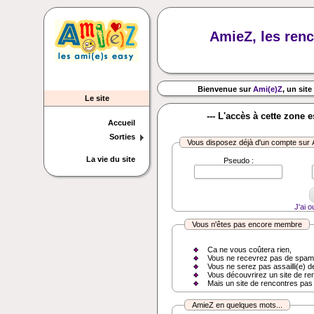
AmieZ, les renc
Bienvenue sur
Ami(e)Z
, un site
Le site
--- L'accès à cette zone 
Accueil
Sorties
Vous disposez déjà d'un compte sur
La vie du site
Pseudo :
J'ai 
Vous n'êtes pas encore membre
Ca ne vous coûtera rien,
Vous ne recevrez pas de spam
Vous ne serez pas assailli(e) d
Vous découvrirez un site de re
Mais un site de rencontres pas
AmieZ en quelques mots...