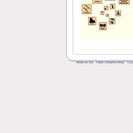
Météo du site
Faites connaître AmieZ
CG