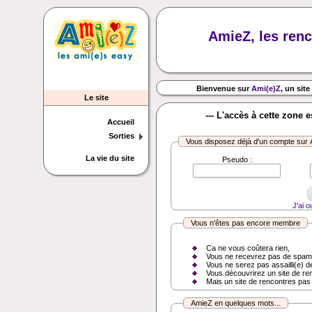
AmieZ, les renc
Bienvenue sur
Ami(e)Z
, un site
Le site
--- L'accès à cette zone 
Accueil
Sorties
Vous disposez déjà d'un compte sur
La vie du site
Pseudo :
J'ai 
Vous n'êtes pas encore membre
Ca ne vous coûtera rien,
Vous ne recevrez pas de spam
Vous ne serez pas assailli(e) d
Vous découvrirez un site de re
Mais un site de rencontres pas
AmieZ en quelques mots...