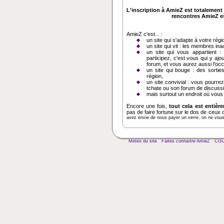
L'inscription à AmieZ est totalement 
rencontres AmieZ est
AmieZ c'est... :
un site qui s'adapte à votre régi
un site qui vit : les membres in
un site qui vous appartient :
participez, c'est vous qui y ajo
forum, et vous aurez aussi l'oc
un site qui bouge : des sortie
région,
un site convivial : vous pourrez
tchate ou son forum de discussi
mais surtout un endroit où vous
Encore une fois,
tout cela est entièr
pas de faire fortune sur le dos de ceux 
avez envie de nous payer un verre, on ne vous d
Météo du site
Faites connaître AmieZ
CG