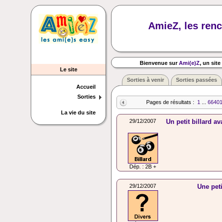
AmieZ, les renc
Bienvenue sur
Ami(e)Z
, un site
Le site
Sorties à venir
Sorties passées
Accueil
Sorties
Pages de résultats :
1
...
6640
La vie du site
29/12/2007
Un petit billard av
Dép. : 2B +
29/12/2007
Une peti