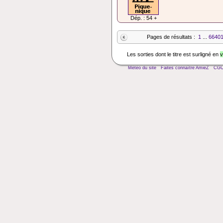
Dép. : 54 +
Pages de résultats :
1
...
6640
Les sorties dont le titre est surligné en
v
Météo du site
Faites connaître AmieZ
CG