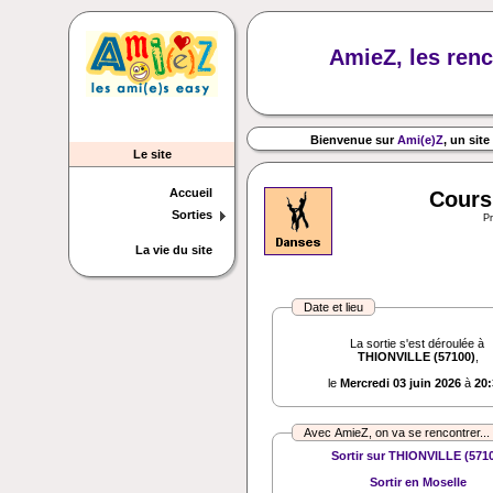
AmieZ, les renc
Bienvenue sur
Ami(e)Z
, un site
Le site
Accueil
Cours
Sorties
P
La vie du site
Date et lieu
La sortie s'est déroulée à
THIONVILLE (57100)
,
le
Mercredi 03 juin 2026
à
20:
Avec AmieZ, on va se rencontrer... 
Sortir sur THIONVILLE (571
Sortir en Moselle