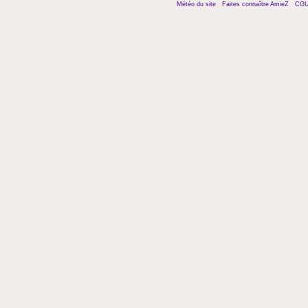
Météo du site
Faites connaître AmieZ
CG