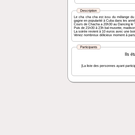
Description
Le cha cha cha est issu du mélange du
gagne en popularité à Cuba dans les ann
Cours de Chacha a 20h30 au Dancing le 
Puis de 21h30 à 23h bal musette, madison, 
La soirée revient à 10 euros avec une boi
Venez nombreux délicieux moment à parta
Participants
Ils é
[La liste des personnes ayant particip