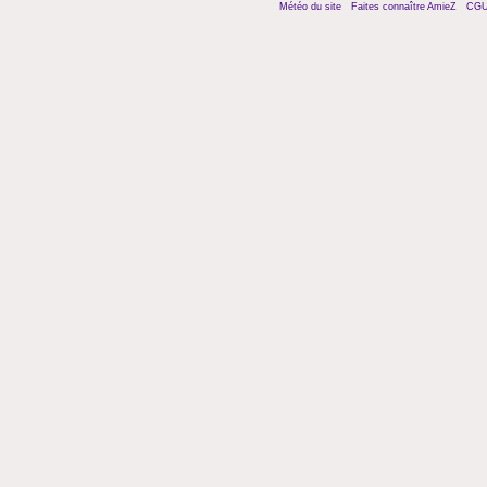
Météo du site
Faites connaître AmieZ
CG