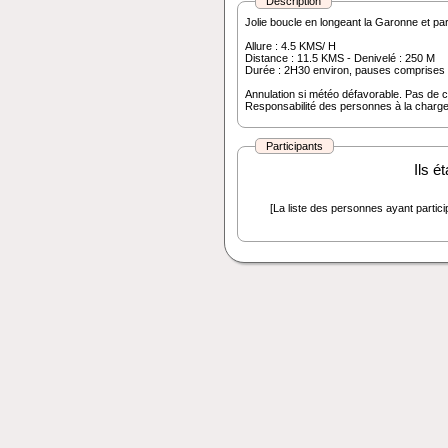
Description
Jolie boucle en longeant la Garonne et par
Allure : 4.5 KMS/ H
Distance : 11.5 KMS - Denivelé : 250 M
Durée : 2H30 environ, pauses comprises
Annulation si météo défavorable. Pas de c
Responsabilité des personnes à la charg
Participants
Ils é
[La liste des personnes ayant particip