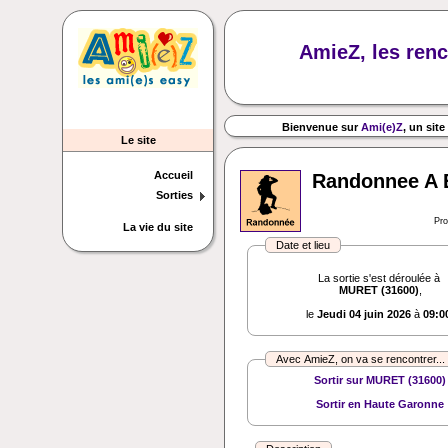
AmieZ, les renc
Bienvenue sur
Ami(e)Z
, un site
Le site
Accueil
Randonnee A 
Sorties
Pr
La vie du site
Date et lieu
La sortie s'est déroulée à
MURET (31600)
,
le
Jeudi 04 juin 2026
à
09:0
Avec AmieZ, on va se rencontrer... 
Sortir sur MURET (31600)
Sortir en Haute Garonne