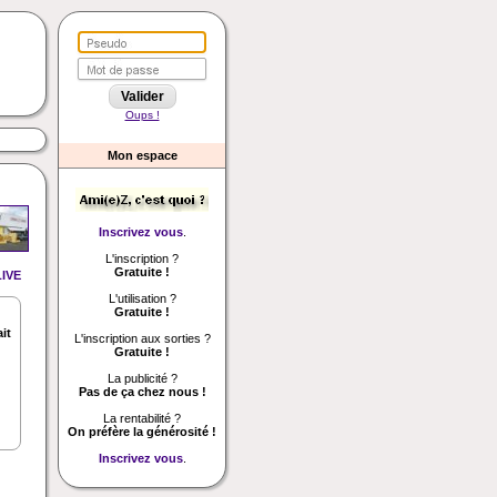
Oups !
Mon espace
Inscrivez vous
.
L'inscription ?
Gratuite !
IVE
L'utilisation ?
Gratuite !
ait
L'inscription aux sorties ?
Gratuite !
La publicité ?
Pas de ça chez nous !
La rentabilité ?
On préfère la générosité !
Inscrivez vous
.