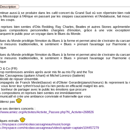
Description
ontinue aussi à se produire dans les café-concert du Grand Sud où son répertoire bien rod
u Mississippi à l’Afrique en passant par les steppes caucasiennes et l’Andalousie, fait mou
 les coups.
reprises bien senties d’Otis Redding, Ray Charles, Beatles et autres Stones agrémenté
lques compositions personnelles chargées d’émotion, grâce à une voix exceptionne
rquent le public pour un voyage dans le Blues du Monde.
lues du Monde privilégie l’émotion du Blues à la forme et permet ainsi de s’extraire du carca
ze mesures traditionnelles, le sentiment « Blues » prenant l’avantage sur l’harmonie o
rique.
lues du Monde privilégie l’émotion du Blues à la forme et permet ainsi de s’extraire du carca
ze mesures traditionnelles, le sentiment « Blues » prenant l’avantage sur l’harmonie o
ique
O & Co (FR)
rop nombreuses années après avoir mis fin au trio Fly and the Tox
las Cassagneau (guitare /chant) et Michel Lorenzo (batterie)
décidé de rejouer ensemble.
mpagnés de Franck Meslet(basse) et d'Olivier Gerardin(piano/choeurs) ils reprennent la 
 vous livrer leur rythm'n'soul qui n'a rien perdu en efficacité malgré les ans.
 bonheur de partager avec le public les émotions que procure
s compositions et reprises bien senties est immédiatement
unicatif et crée une ambiance conviviale et fraternelle que vous
blierez pas
e ses derniers concerts :
://www.amiez.org/Activites/Activite_Passee.php?N_Activite=268826
ques extraits
ps://myspace.com/nicolascassagneau/music/songs
s://myspace.com/nicolascassagneau/video/captain-captain/104457279