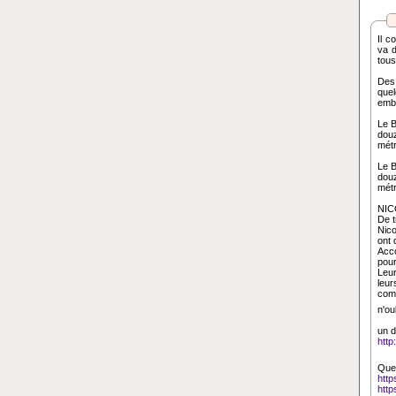
Il c
va d
tous
Des 
que
emba
Le B
dou
mét
Le B
dou
métr
NIC
De t
Nico
ont 
Acco
pour
Leur
leur
comm
n'ou
un d
http
Quel
htt
http