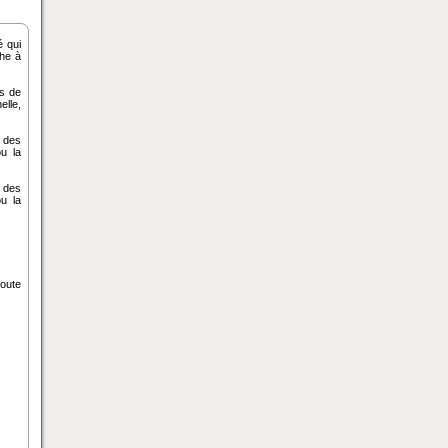
é qui
che à
es de
lle,
n des
u la
n des
u la
route