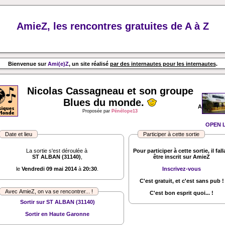
AmieZ, les rencontres gratuites de A à Z
Bienvenue sur
Ami(e)Z
, un site réalisé
par des internautes pour les internautes
.
Nicolas Cassagneau et son groupe
Blues du monde.
A
Proposée par
Pénélope13
OPEN L
Date et lieu
Participer à cette sortie
La sortie s'est déroulée à
Pour participer à cette sortie, il fall
ST ALBAN (31140)
,
être inscrit sur AmieZ
le
Vendredi 09 mai 2014
à
20:30
.
Inscrivez-vous
C'est gratuit, et c'est sans pub !
Avec AmieZ, on va se rencontrer... !
C'est bon esprit quoi... !
Sortir sur ST ALBAN (31140)
Sortir en Haute Garonne